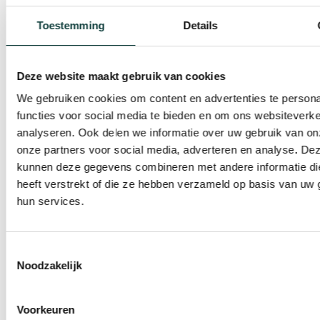
Toestemming
Details
Blogberichten
Deze website maakt gebruik van cookies
Kunststof kozijnen
We gebruiken cookies om content en advertenties te persona
functies voor social media te bieden en om ons websiteverke
Tocht bij verouderde kozijnen: waarom
analyseren. Ook delen we informatie over uw gebruik van on
kunststof kozijnen dé oplossing zijn
onze partners voor social media, adverteren en analyse. De
Ik voel tocht bij het raam, wat moet ik doen?
kunnen deze gegevens combineren met andere informatie di
Tocht langs ramen, deuren of een schuifpui
heeft verstrekt of die ze hebben verzameld op basis van uw 
komt in veel woningen door één hoofdreden:
hun services.
verouderde kozijnen die niet meer goed
DOOR:
BART LAMMERS
15-12-25
afsluiten. Dat merk je vaak het sterkst in de
koudere maanden. Je voelt een koude stroming
Toestemmingsselectie
langs de randen, de temperatuur in huis
Noodzakelijk
schommelt sneller […]
Voorkeuren