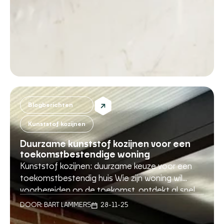
Blogberichten
Kunststof kozijnen
Duurzame kunststof kozijnen voor een
toekomstbestendige woning
Kunststof kozijnen: duurzame keuze voor een
toekomstbestendig huis Wie zijn woning wil
voorbereiden op de toekomst, ontdekt al snel
dat het loont om te investeren in slimme,
DOOR:
BART LAMMERS
28-11-25
duurzame aanpassingen. Een van de meest