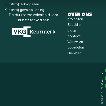
Kunststof dakkapellen
Kunststof gevelbekleding
OVER ONS
De duurzame zekerheid voor
projecten
kunststof kozijnen
Subsidie
blogs
contact
Werkwijze
Voordelen
Diensten
+
3
1
8
5
0
6
0
3
8