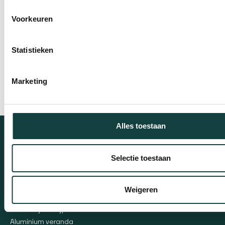
Voorkeuren
Statistieken
Marketing
Alles toestaan
UW GEVEL
VOLLEDIG
Selectie toestaan
DUURZAAM
MOGELIJKHEDEN & DOELGROEPEN
Kunststof kozijnen
Zakelijk & projectbasis
Weigeren
Kunststof deuren
VvE (Vereniging voor
Eigenaren)
Kunststof schuifpui
Aluminium veranda