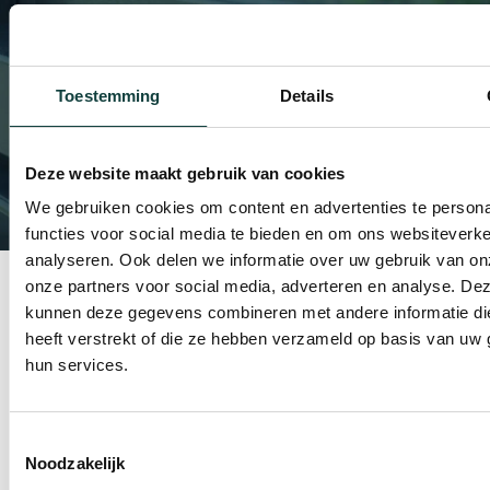
uiterlijk. Het gaat om het creëren van een thuis dat
zowel duurzaam als comfortabel is. Daarom zijn we
gespecialiseerd in het vervangen van houten kozijnen
Toestemming
Details
en andere houten buitenelementen door
hoogwaardige kunststof varianten.
Deze website maakt gebruik van cookies
Lees verder
We gebruiken cookies om content en advertenties te persona
functies voor social media te bieden en om ons websiteverke
analyseren. Ook delen we informatie over uw gebruik van on
onze partners voor social media, adverteren en analyse. De
kunnen deze gegevens combineren met andere informatie di
INVESTEER IN DE TOEKOMST
heeft verstrekt of die ze hebben verzameld op basis van uw 
SAMEN AAN
hun services.
DE SLAG?
offerte aanvragen
Toestemmingsselectie
Noodzakelijk