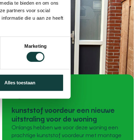
 media te bieden en om ons
ze partners voor social
nformatie die u aan ze heeft
Marketing
Alles toestaan
kunststof voordeur een nieuwe
uitstraling voor de woning
Onlangs hebben we voor deze woning een
prachtige kunststof voordeur met montage