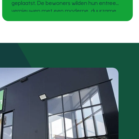
geplaatst. De bewoners wilden hun entree
vernieuwen met een moderne, duurzame
oplossing. Met deze nieuwe deur heeft de
woning een frisse, eigentijdse uitstraling
gekregen die perfect past bij de rest van het
huis. Duurzaamheid en comfort in één