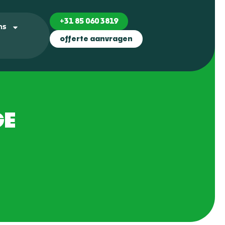
+31 85 060 3819
ns
offerte aanvragen
GE