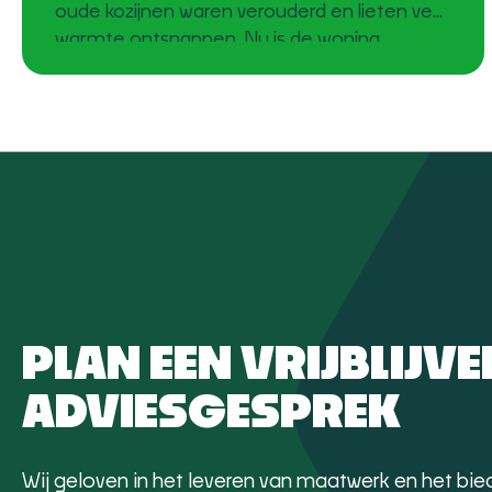
oude kozijnen waren verouderd en lieten veel
warmte ontsnappen. Nu is de woning
voorzien van moderne kunststof kozijnen
met installatie en HR++ glas, waardoor het
huis energiezuiniger, comfortabeler en
onderhoudsarm is geworden. Van verouderd
naar energiezuinig De bewoners wilden
PLAN EEN VRIJBLIJV
ADVIESGESPREK
Wij geloven in het leveren van maatwerk en het bie