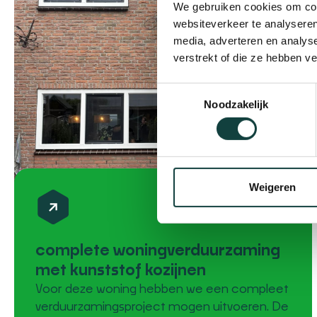
We gebruiken cookies om cont
websiteverkeer te analyseren
media, adverteren en analys
verstrekt of die ze hebben v
Toestemmingsselectie
Noodzakelijk
Weigeren
complete woningverduurzaming
met kunststof kozijnen
Voor deze woning hebben we een compleet
verduurzamingsproject mogen uitvoeren. De