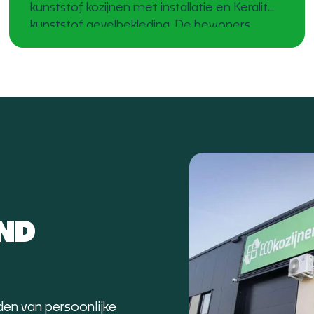
kunststof kozijnen met installatie en Keralit
kunststof gevelbekleding. De bewoners
wilden hun huis een frisse, moderne
uitstraling geven en tegelijk investeren in
duurzaamheid en wooncomfort. Een
moderne uitstraling met duurzame
materialen De oude houten kozijnen en
gevelbekleding waren aan vervanging
END
den van persoonlijke