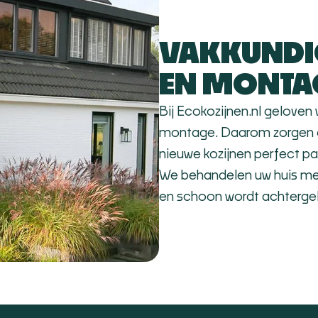
VAKKUNDI
EN MONTA
Bij Ecokozijnen.nl geloven w
montage. Daarom zorgen o
nieuwe kozijnen perfect pa
We behandelen uw huis met
en schoon wordt achterge