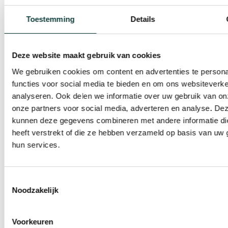
Toestemming
Details
Deze website maakt gebruik van cookies
We gebruiken cookies om content en advertenties te persona
functies voor social media te bieden en om ons websiteverke
analyseren. Ook delen we informatie over uw gebruik van on
INSPIRERENDE
BLOGS
onze partners voor social media, adverteren en analyse. De
kunnen deze gegevens combineren met andere informatie di
heeft verstrekt of die ze hebben verzameld op basis van uw 
hun services.
Blogberichten
Kunststof kozijnen
Toestemmingsselectie
Noodzakelijk
ISDE subsidie 2026
Wat verandert er bij glas en kozijnen en wat
betekent dat voor jou? Als je in 2026 HR++
Voorkeuren