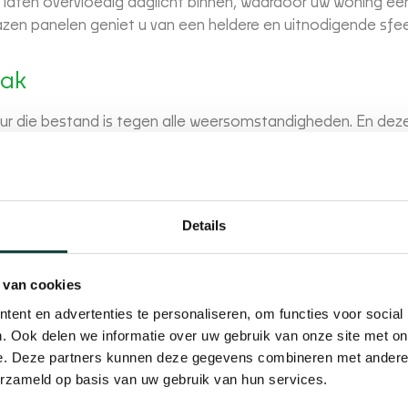
 laten overvloedig daglicht binnen, waardoor uw woning ee
glazen panelen geniet u van een heldere en uitnodigende sfee
mak
ur die bestand is tegen alle weersomstandigheden. En dez
uren rotten niet, roesten niet en vervormen niet. Hierdoor
 hoeft u zich geen zorgen te maken over schilderen of beitse
is genoeg om uw deur in topconditie te houden.
Details
van nieuwe deuren. Een kunststof deur kopen bij Ecokozijnen
 van cookies
de eigenschappen van onze producten. Onze deuren zijn
ent en advertenties te personaliseren, om functies voor social
warmte binnen blijft en kou buiten. Als bij ons een kunstst
. Ook delen we informatie over uw gebruik van onze site met on
n hoogwaardig HR++ glas. Dit draagt niet alleen bij aan u
e. Deze partners kunnen deze gegevens combineren met andere i
n.
erzameld op basis van uw gebruik van hun services.