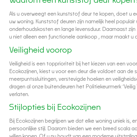
Waarom een kunststof deur kopen
Als u overweegt een kunststof deur te kopen, doet u ee
uw woning. Kunststof deuren zijn namelijk heel popula
onderhoudskosten en lange levensduur. Daarnaast zijn 
u niet alleen een functionele aankoop , maar maakt u 
Veiligheid voorop
Veiligheid is een topprioriteit bij het kiezen van een vo
Ecokozijnen, kiest u voor een deur die voldoet aan de s
meerpuntssluitingen, verstevigde hoeken en veiligheids
dragen al onze buitendeuren het Politiekeurmerk ‘Veili
verlaten.
Stijlopties bij Ecokozijnen
Bij Ecokozijnen begrijpen we dat elke woning uniek is,
persoonlijke stijl. Daarom bieden we een breed scala 
willen kopen. Of u nu houdt van een moderne uitstraling,