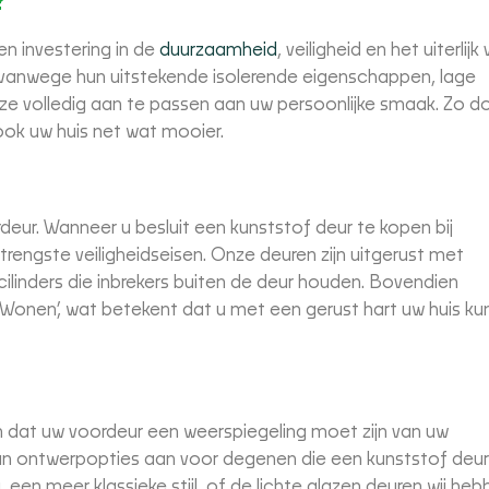
?
n investering in de
duurzaamheid
, veiligheid en het uiterlijk
ir vanwege hun uitstekende isolerende eigenschappen, lage
ze volledig aan te passen aan uw persoonlijke smaak. Zo d
ook uw huis net wat mooier.
ordeur. Wanneer u besluit een kunststof deur te kopen bij
trengste veiligheidseisen. Onze deuren zijn uitgerust met
cilinders die inbrekers buiten de deur houden. Bovendien
g Wonen’, wat betekent dat u met een gerust hart uw huis ku
 en dat uw voordeur een weerspiegeling moet zijn van uw
aan ontwerpopties aan voor degenen die een kunststof deur
 een meer klassieke stijl, of de lichte glazen deuren wij he