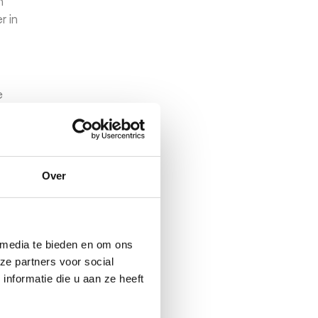
n
r in
e
n;
Over
 media te bieden en om ons
of
ze partners voor social
w
nformatie die u aan ze heeft