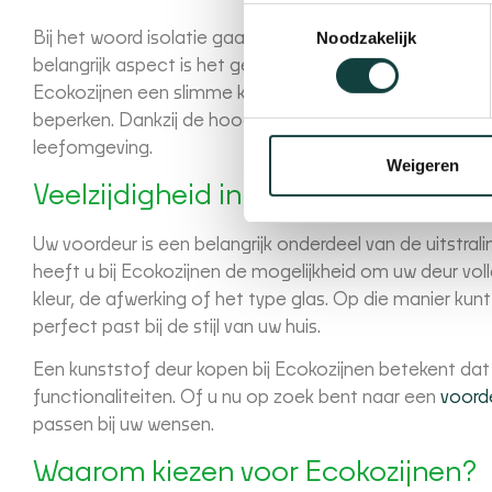
Toestemmingsselectie
Noodzakelijk
Bij het woord isolatie gaan de gedachten vaak alleen u
belangrijk aspect is het geluid. Wanneer u waarde hecht a
Ecokozijnen een slimme keuze. Onze deuren zijn ontwo
beperken. Dankzij de hoogwaardige isolatie en goede a
leefomgeving.
Weigeren
Veelzijdigheid in ontwerp
Uw voordeur is een belangrijk onderdeel van de uitstral
heeft u bij Ecokozijnen de mogelijkheid om uw deur vo
kleur, de afwerking of het type glas. Op die manier kunt
perfect past bij de stijl van uw huis.
Een kunststof deur kopen bij Ecokozijnen betekent dat u
functionaliteiten. Of u nu op zoek bent naar een
voord
passen bij uw wensen.
Waarom kiezen voor Ecokozijnen?