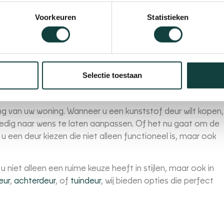
Voorkeuren
Statistieken
it naar warmte en het energieverbruik. Maar een ander
an rust en stilte in uw huis, is een kunststof deur kopen bij
rpen om geluidsoverlast van buitenaf tot een minimum te
fwerking kunt u genieten van een stille, comfortabele
Selectie toestaan
ing van uw woning. Wanneer u een kunststof deur wilt kopen,
lledig naar wens te laten aanpassen. Of het nu gaat om de
 u een deur kiezen die niet alleen functioneel is, maar ook
 niet alleen een ruime keuze heeft in stijlen, maar ook in
eur
,
achterdeur
, of
tuindeur
, wij bieden opties die perfect