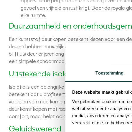
oppervlak de perfecte keuze. Onze glazen deuren
gevoel van vrijheid en rust krijgt. Door de royale 
elke ruimte.
Duurzaamheid en onderhoudsge
Een kunststof deur kopen betekent kiezen voor een de
deuren hebben nauwelijks onderhoud nodig. Kunststof de
blijft uw deur er jarenlang als nieuw uitzien. Bovendien
een simpele schoonmaakbeurt met wat water en zeep 
Toestemming
Uitstekende isolatie
Isolatie is een belangrijke overweging bij de aanschaf 
Deze website maakt gebruik
betekent dat u profiteert van de uitstekende isoleren
We gebruiken cookies om cont
voorzien van meerkamerprofielen, die ervoor zorgen dat 
websiteverkeer te analyseren
deur komt kopen met raamwerk erin, voorzien we hem va
media, adverteren en analys
comfort, maar helpt ook uw energierekening te verlage
verstrekt of die ze hebben v
Geluidswerend