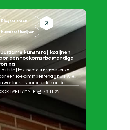
Blogberichten
Kunststof kozijnen
uurzame kunststof kozijnen
oor een toekomstbestendige
oning
unststof kozijnen: duurzame keuze
oor een toekomstbestendig huis Wie
ijn woning wil voorbereiden op de
oekomst, ontdekt al snel dat het loont
OOR:
BART LAMMERS
28-11-25
m te investeren in slimme, duurzame
anpassingen. Een van de meest
ffectieve manieren om comfort en
nergiezuinigheid te vergroten, is het
ervangen van oude kozijnen door
unststof kozijnen. Vooral oplossingen