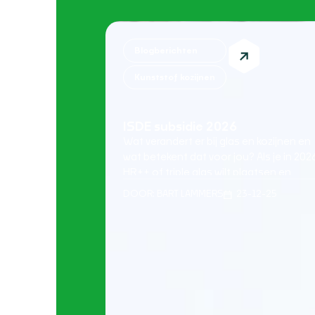
Blogberichten
Kunststof kozijnen
ISDE subsidie 2026
Wat verandert er bij glas en kozijnen en
wat betekent dat voor jou? Als je in 202
HR++ of triple glas wilt plaatsen en
nadenkt over kunststof kozijnen met
DOOR:
BART LAMMERS
23-12-25
montage, is de kans groot dat je ook kij
naar de ISDE subsidie. Logisch, want
glasisolatie levert direct comfort op en
kan financieel aantrekkelijker worden m
[…]