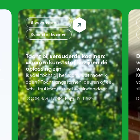
Blogberichten
Kunststof kozijnen
Tocht bij verouderde kozijnen:
D
waarom kunststof kozijnen dé
v
oplossing zijn
w
6
Ik voel tocht bij het raam, wat moet ik
K
doen? Tocht langs ramen, deuren of een
v
schuifpui komt in veel woningen door
z
kt
één hoofdreden: verouderde kozijnen die
t
DOOR:
BART LAMMERS
15-12-25
D
niet meer goed afsluiten. Dat merk je
o
vaak het sterkst in de koudere maanden.
a
et
Je voelt een koude stroming langs de
e
randen, de temperatuur in huis
e
schommelt sneller […]
v
k