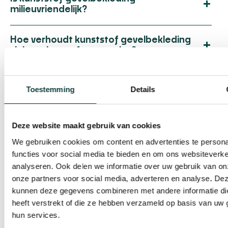
+
milieuvriendelijk?
Hoe verhoudt kunststof gevelbekleding
+
zich tot hout of composiet?
Vereist kunststof gevelbekleding veel
+
Toestemming
Details
onderhoud?
Kan kunststof gevelbekleding worden
+
Deze website maakt gebruik van cookies
gerecycled?
We gebruiken cookies om content en advertenties te persona
functies voor social media te bieden en om ons websiteverke
Over deze blog
analyseren. Ook delen we informatie over uw gebruik van on
Categorieën:
onze partners voor social media, adverteren en analyse. De
Blogberichten
kunnen deze gegevens combineren met andere informatie di
heeft verstrekt of die ze hebben verzameld op basis van uw 
Bart Lammers
hun services.
26-08-2025