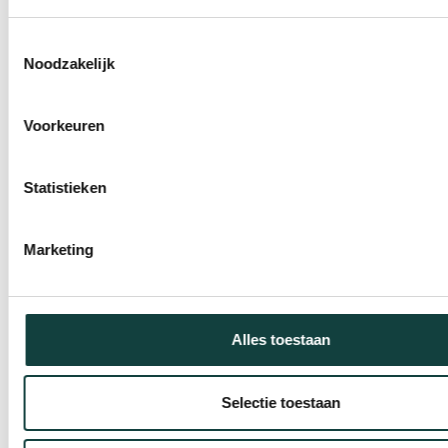
Toestemmingsselectie
Noodzakelijk
Voorkeuren
Statistieken
INSPIRERENDE
Marketing
BLOGS
Alles toestaan
Blogberichten
Kunststof kozijnen
Selectie toestaan
ISDE subsidie 2026
Wat verandert er bij glas en kozijnen en wat