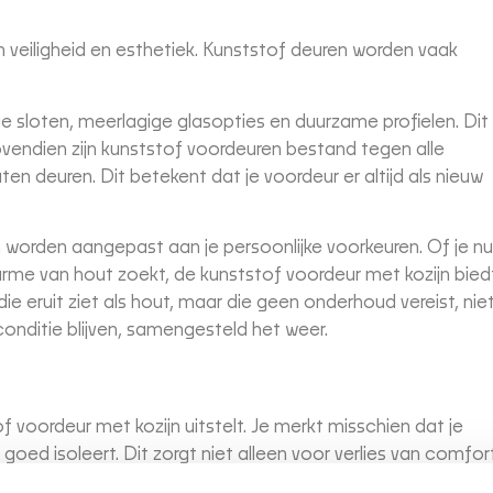
 veiligheid en esthetiek. Kunststof deuren worden vaak
ge sloten, meerlagige glasopties en duurzame profielen. Dit
ovendien zijn kunststof voordeuren bestand tegen alle
 deuren. Dit betekent dat je voordeur er altijd als nieuw
 worden aangepast aan je persoonlijke voorkeuren. Of je nu
arme van hout zoekt, de kunststof voordeur met kozijn bied
ie eruit ziet als hout, maar die geen onderhoud vereist, nie
pconditie blijven, samengesteld het weer.
of voordeur met kozijn uitstelt. Je merkt misschien dat je
r goed isoleert. Dit zorgt niet alleen voor verlies van comfort
n verouderde deur een beveiligingsrisico vormen. Door te