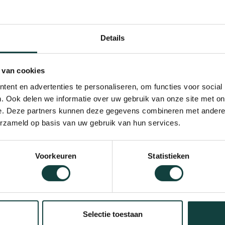
voor altijd vermijden.
ge deur
Details
; het is een investering in de uitstraling en de veiligheid v
leven. Je huis verwelkomt je elke dag met stijl, comfort, en
 van cookies
deur niet alleen veilig is, maar ook de perfecte uitstraling he
ent en advertenties te personaliseren, om functies voor social
ijn en geef je huis de luxe uitstraling die het verdient.
. Ook delen we informatie over uw gebruik van onze site met on
e. Deze partners kunnen deze gegevens combineren met andere i
erzameld op basis van uw gebruik van hun services.
Voorkeuren
Statistieken
Selectie toestaan