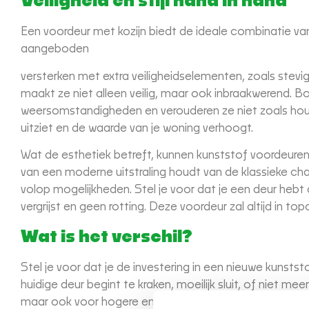
Veiligheid en stijl hand in hand
Een voordeur met kozijn biedt de ideale combinatie van
aangeboden
versterken met extra veiligheidselementen, zoals stevi
maakt ze niet alleen veilig, maar ook inbraakwerend. B
weersomstandigheden en verouderen ze niet zoals houten
uitziet en de waarde van je woning verhoogt.
Wat de esthetiek betreft, kunnen kunststof voordeuren
van een moderne uitstraling houdt van de klassieke ch
volop mogelijkheden. Stel je voor dat je een deur hebt d
vergrijst en geen rotting. Deze voordeur zal altijd in to
Wat is het verschil?
Stel je voor dat je de investering in een nieuwe kunstst
huidige deur begint te kraken, moeilijk sluit, of niet mee
maar ook voor hogere energiekosten. Bovendien kan ee