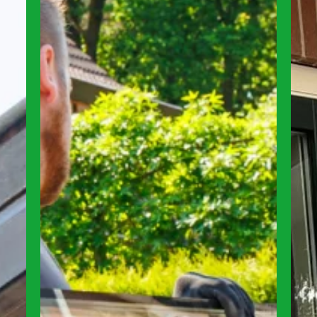
vaak het sterkst in de koudere maanden.
a
et
Je voelt een koude stroming langs de
e
randen, de temperatuur in huis
e
schommelt sneller […]
v
k
d