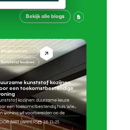
Bekijk alle blogs
Blogberichten
Kunststof kozijnen
uurzame kunststof kozijnen
oor een toekomstbestendige
oning
unststof kozijnen: duurzame keuze
oor een toekomstbestendig huis Wie
ijn woning wil voorbereiden op de
oekomst, ontdekt al snel dat het loont
OOR:
BART LAMMERS
28-11-25
m te investeren in slimme, duurzame