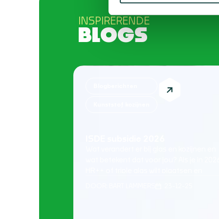
INSPIRERENDE
BLOGS
Blogberichten
Kunststof kozijnen
ISDE subsidie 2026
Wat verandert er bij glas en kozijnen en
wat betekent dat voor jou? Als je in 202
HR++ of triple glas wilt plaatsen en
nadenkt over kunststof kozijnen met
DOOR:
BART LAMMERS
23-12-25
montage, is de kans groot dat je ook kij
naar de ISDE subsidie. Logisch, want
glasisolatie levert direct comfort op en