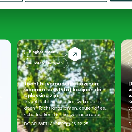
Blogberichten
Kunststof kozijnen
Tocht bij verouderde kozijnen:
D
waarom kunststof kozijnen dé
v
oplossing zijn
w
6
Ik voel tocht bij het raam, wat moet ik
K
doen? Tocht langs ramen, deuren of een
v
schuifpui komt in veel woningen door
z
kt
één hoofdreden: verouderde kozijnen die
t
DOOR:
BART LAMMERS
15-12-25
D
niet meer goed afsluiten. Dat merk je
o