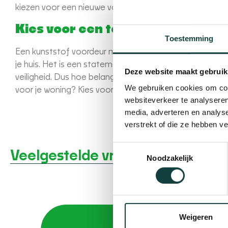
kiezen voor een nieuwe voordeur kun je deze problemen 
Kies voor een toekomstbestendi
Toestemming
Een kunststof voordeur met kozijn is niet zomaar een deur
je huis. Het is een statement over hoe je woning wilt be
Deze website maakt gebruik
veiligheid. Dus hoe belangrijk is het voor jou dat je voor
We gebruiken cookies om cont
voor je woning? Kies voor een kunststof voordeur met koz
websiteverkeer te analyseren
media, adverteren en analys
verstrekt of die ze hebben v
Toestemmingsselectie
Veelgestelde vragen
Noodzakelijk
Weigeren