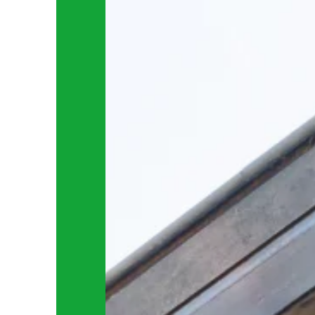
kan financieel aantrekkelijker worden m
[…]