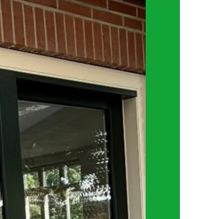
anpassingen. Een van de meest
ffectieve manieren om comfort en
nergiezuinigheid te vergroten, is het
ervangen van oude kozijnen door
unststof kozijnen. Vooral oplossingen
ie weinig onderhoud […]