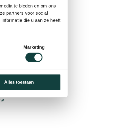
 media te bieden en om ons
t het
ze partners voor social
des
nformatie die u aan ze heeft
e
ze
 dat
ing
Marketing
Alles toestaan
uw