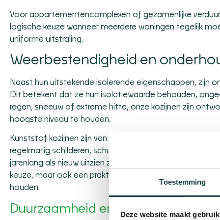
Voor appartementencomplexen of gezamenlijke verduur
logische keuze wanneer meerdere woningen tegelijk moet
uniforme uitstraling.
Weerbestendigheid en onderh
Naast hun uitstekende isolerende eigenschappen, zijn 
Dit betekent dat ze hun
isolatiewaarde
behouden, ongea
regen, sneeuw of extreme hitte, onze kozijnen zijn ont
hoogste niveau te houden.
Kunststof kozijnen zijn van nature onderhoudsarm, wat 
regelmatig schilderen, schuren of repareren. Ze zijn best
jarenlang als nieuw uitzien zonder dat u er veel omkijke
keuze, maar ook een praktische keuze voor huiseigenaren
Toestemming
houden.
Duurzaamheid en een lange levens
Deze website maakt gebruik