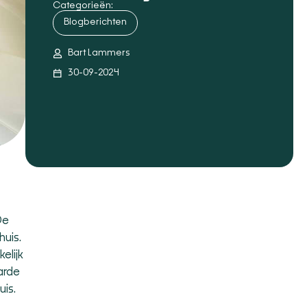
Categorieën:
Blogberichten
Bart Lammers
30-09-2024
De
huis.
elijk
arde
is.