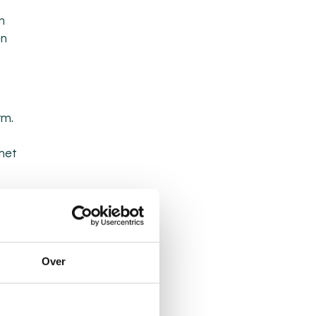
n
en
rm
.
 het
me
Over