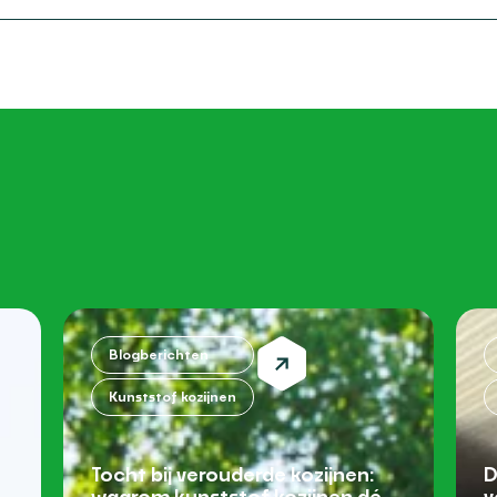
Blogberichten
Kunststof kozijnen
Tocht bij verouderde kozijnen:
D