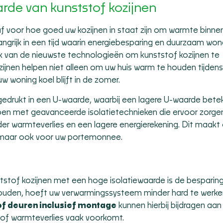
arde van kunststof kozijnen
f voor hoe goed uw kozijnen in staat zijn om warmte binne
langrijk in een tijd waarin energiebesparing en duurzaam wo
ik van de nieuwste technologieën om kunststof kozijnen te
zijnen helpen niet alleen om uw huis warm te houden tijden
woning koel blijft in de zomer.
tgedrukt in een U-waarde, waarbij een lagere U-waarde bete
orpen met geavanceerde isolatietechnieken die ervoor zorge
inder warmteverlies en een lagere energierekening. Dit maakt
, maar ook voor uw portemonnee.
stof kozijnen met een hoge isolatiewaarde is de besparin
 houden, hoeft uw verwarmingssysteem minder hard te werke
of deuren inclusief montage
kunnen hierbij bijdragen aan
 of warmteverlies vaak voorkomt.