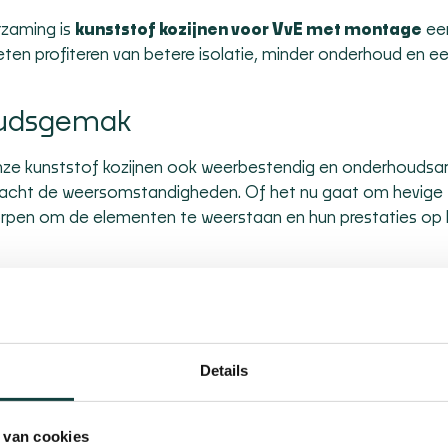
zaming is
kunststof kozijnen voor VvE met montage
ee
en profiteren van betere isolatie, minder onderhoud en e
oudsgemak
onze kunststof kozijnen ook weerbestendig en
onderhoudsa
cht de weersomstandigheden. Of het nu gaat om hevige
worpen om de elementen te weerstaan en hun prestaties op
betekent dat u zich geen zorgen hoeft te maken over
and tegen verkleuring, vervorming en slijtage, waardoor ze er
n naar heeft. Dit maakt onze kozijnen niet alleen een duurza
 die hun huis met minimale inspanning in topconditie willen
Details
duur
 van cookies