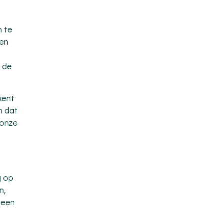
n te
nen
s de
kent
n dat
 onze
g op
n,
 een