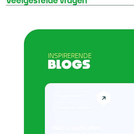
Veelgestelde vragen
INSPIRERENDE
BLOGS
Blogberichten
Kunststof kozijnen
ISDE subsidie 2026