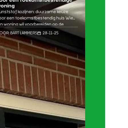
oor een toekomstbestendige
oning
unststof kozijnen: duurzame keuze
oor een toekomstbestendig huis Wie
ijn woning wil voorbereiden op de
oekomst, ontdekt al snel dat het loont
OOR:
BART LAMMERS
28-11-25
m te investeren in slimme, duurzame
anpassingen. Een van de meest
ffectieve manieren om comfort en
nergiezuinigheid te vergroten, is het
ervangen van oude kozijnen door
unststof kozijnen. Vooral oplossingen
ie weinig onderhoud […]