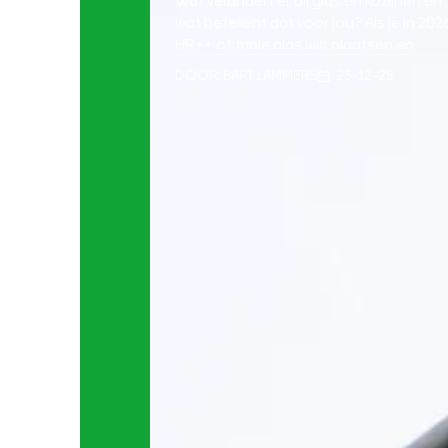
Wat verandert er bij glas en kozijnen en
wat betekent dat voor jou? Als je in 202
HR++ of triple glas wilt plaatsen en
nadenkt over kunststof kozijnen met
DOOR:
BART LAMMERS
23-12-25
montage, is de kans groot dat je ook kij
naar de ISDE subsidie. Logisch, want
glasisolatie levert direct comfort op en
kan financieel aantrekkelijker worden m
[…]