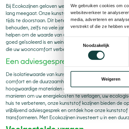
We gebruiken cookies om cont
Bij Ecokozijnen geloven we dat
duurzaamheid
niet allee
websiteverkeer te analyseren
lang meegaat. Onze kunststof kozijnen zijn gemaakt va
media, adverteren en analys
tijds te doorstaan. Dit betekent dat u kunt rekenen op k
verstrekt of die ze hebben v
behouden, zelfs na vele jaren gebruik. Een ander voorde
helpen om de waarde van uw woning te verhogen. Potenti
Toestemmingsselectie
goed geïsoleerd is en weinig onderhoud vereist. Dit maakt
Noodzakelijk
die uw wooncomfort verbetert, maar ook een slimme fina
Een adviesgesprek aanvragen?
De isolatiewaarde van kunststof kozijnen speelt een belan
Weigeren
comfort en de duurzaamheid van uw woning. Bij Ecokoz
hoogwaardige materialen om kozijnen te produceren die 
manieren om uw energiekosten te verlagen, uw ecologi
huis te verbeteren, onze kunststof kozijnen bieden de
vrijblijvend adviesgesprek
en ontdek hoe onze kunststof 
transformeren. Met Ecokozijnen investeert u in een duur