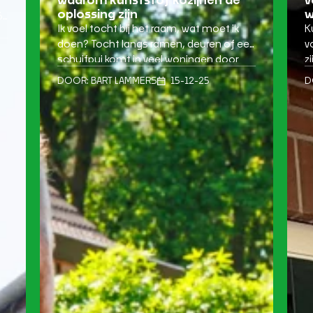
waarom kunststof kozijnen dé
v
oplossing zijn
w
6
Ik voel tocht bij het raam, wat moet ik
K
doen? Tocht langs ramen, deuren of een
v
schuifpui komt in veel woningen door
z
kt
één hoofdreden: verouderde kozijnen die
t
DOOR:
BART LAMMERS
15-12-25
D
niet meer goed afsluiten. Dat merk je
o
vaak het sterkst in de koudere maanden.
a
et
Je voelt een koude stroming langs de
e
randen, de temperatuur in huis
e
schommelt sneller […]
v
k
d