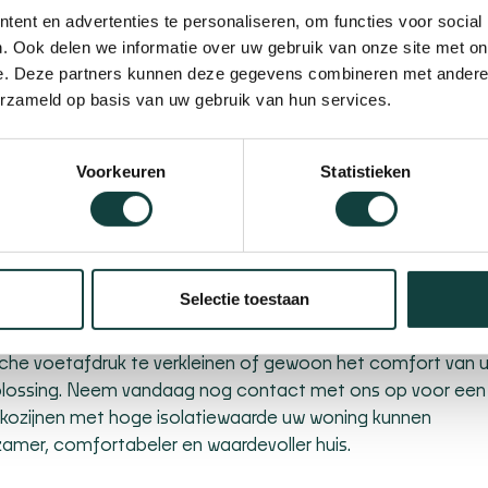
ent en advertenties te personaliseren, om functies voor social
n betekent dat een product milieuvriendelijk is, maar ook da
. Ook delen we informatie over uw gebruik van onze site met on
n hoogwaardige materialen die zijn ontworpen om de tand 
e. Deze partners kunnen deze gegevens combineren met andere i
ozijnen die hun isolerende eigenschappen en uiterlijke waard
erzameld op basis van uw gebruik van hun services.
el van de duurzaamheid van onze kunststof kozijnen is dat 
ële kopers zijn vaak bereid meer te betalen voor een huis
 de investering in kunststof kozijnen niet alleen een besliss
Voorkeuren
Statistieken
nciële keuze op de lange termijn.
grijke rol in het verbeteren van de energie-efficiëntie, het
Selectie toestaan
ijnen combineren we de nieuwste technologieën met
zowel mooi als functioneel zijn. Of u nu op zoek bent naar
sche voetafdruk te verkleinen of gewoon het comfort van 
 oplossing. Neem vandaag nog contact met ons op voor een
kozijnen met hoge isolatiewaarde uw woning kunnen
zamer, comfortabeler en waardevoller huis.