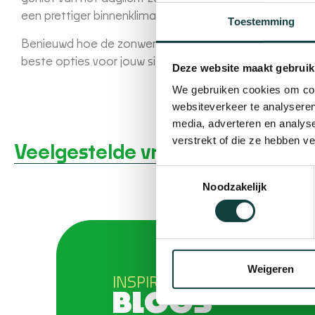
een prettiger binnenklimaat.
Toestemming
Benieuwd hoe de zonwering van uw woning kan verbet
beste opties voor jouw situatie.
Deze website maakt gebruik
We gebruiken cookies om cont
websiteverkeer te analyseren
media, adverteren en analys
verstrekt of die ze hebben v
Veelgestelde vragen
Toestemmingsselectie
Noodzakelijk
Weigeren
INSPIRERENDE
BLOGS