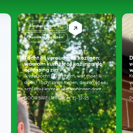
Blogberichten
Kunststof kozijnen
Tocht bij verouderde kozijnen:
D
waarom kunststof kozijnen dé
v
oplossing zijn
w
6
Ik voel tocht bij het raam, wat moet ik
K
doen? Tocht langs ramen, deuren of een
v
schuifpui komt in veel woningen door
z
kt
één hoofdreden: verouderde kozijnen die
t
DOOR:
BART LAMMERS
15-12-25
D
niet meer goed afsluiten. Dat merk je
o
vaak het sterkst in de koudere maanden.
a
et
Je voelt een koude stroming langs de
e
randen, de temperatuur in huis
e
schommelt sneller […]
v