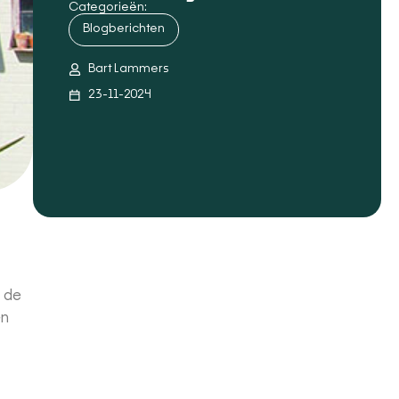
Categorieën:
Blogberichten
Bart Lammers
23-11-2024
e de
en