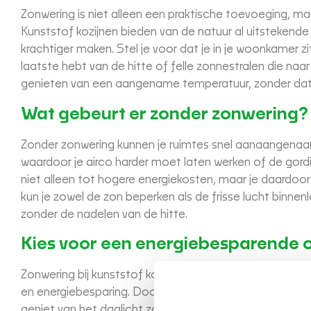
Zonwering is niet alleen een praktische toevoeging, m
Kunststof kozijnen bieden van de natuur al uitstekende 
krachtiger maken. Stel je voor dat je in je woonkamer zi
laatste hebt van de hitte of felle zonnestralen die naar
genieten van een aangename temperatuur, zonder dat d
Wat gebeurt er zonder zonwering?
Zonder zonwering kunnen je ruimtes snel aanaangenaa
waardoor je airco harder moet laten werken of de gord
niet alleen tot hogere energiekosten, maar je daardoor
kun je zowel de zon beperken als de frisse lucht binnen
zonder de nadelen van de hitte.
Kies voor een energiebesparende 
Zonwering bij kunststof kozijnen is dus meer dan alleen
en energiebesparing. Door zonwering te combineren met 
geniet van het daglicht zonder je huis te oververhitten. 