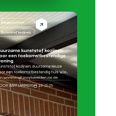
Blogberichten
Kunststof kozijnen
uurzame kunststof kozijnen
oor een toekomstbestendige
oning
unststof kozijnen: duurzame keuze
oor een toekomstbestendig huis Wie
ijn woning wil voorbereiden op de
oekomst, ontdekt al snel dat het loont
OOR:
BART LAMMERS
28-11-25
m te investeren in slimme, duurzame
anpassingen. Een van de meest
ffectieve manieren om comfort en
nergiezuinigheid te vergroten, is het
ervangen van oude kozijnen door