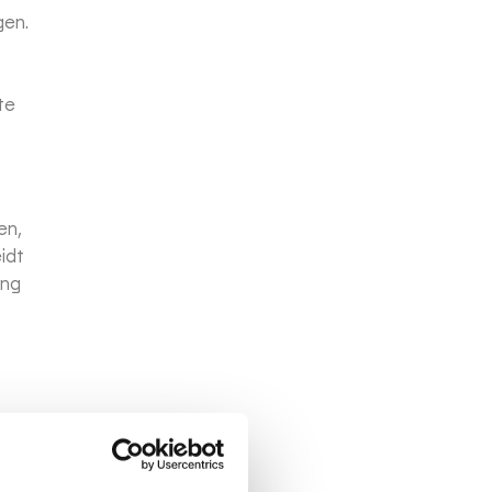
gen.
te
en,
idt
ing
fort
 je
ook