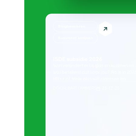
Blogberichten
Kunststof kozijnen
ISDE subsidie 2026
Wat verandert er bij glas en kozijnen en
wat betekent dat voor jou? Als je in 202
HR++ of triple glas wilt plaatsen en
nadenkt over kunststof kozijnen met
DOOR:
BART LAMMERS
23-12-25
montage, is de kans groot dat je ook kij
naar de ISDE subsidie. Logisch, want
glasisolatie levert direct comfort op en
kan financieel aantrekkelijker worden m
[…]