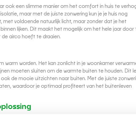
aar ook een slimme manier om het comfort in huis te verho
isolatie, maar met de juiste zonwering kun je je huis nog
t, met voldoende natuurlijk licht, maar zonder dat je het
 binnen lijken. Dit maakt het mogelijk om het hele jaar door 
e airco hoeft te draaien.
m warm worden. Het kan zonlicht in je woonkamer verwarm
ijnen moeten sluiten om de warmte buiten te houden. Dit le
 ook de mooie uitzichten naar buiten. Met de juiste zonwer
laten, waardoor je optimaal profiteert van het buitenleven
oplossing
 een schaduwrijke oplossing het is een investering in je com
de kozijnen kun je de zomerse hitte buiten houden, terwijl
Zo laag je niet alleen je energiekosten, maar inspirerend je 