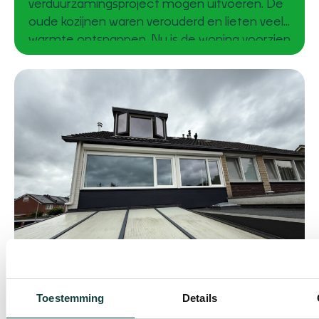
verduurzamingsproject mogen uitvoeren. De
oude kozijnen waren verouderd en lieten veel
warmte ontsnappen. Nu is de woning voorzien
van moderne kunststof kozijnen met
installatie en HR++ glas, waardoor het huis
energiezuiniger, comfortabeler en
onderhoudsarm is geworden. Van verouderd
naar energiezuinig De bewoners wilden
Toestemming
Details