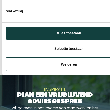
Marketing
kunststof voordeur een nieuwe
uitstraling voor de woning
Alles toestaan
Onlangs hebben we voor deze woning een
prachtige kunststof voordeur met montage
Selectie toestaan
geplaatst. De bewoners wilden hun entree
vernieuwen met een moderne, duurzame
oplossing. Met deze nieuwe deur heeft de
Weigeren
woning een frisse, eigentijdse uitstraling
gekregen die perfect past bij de rest van het
huis. Duurzaamheid en comfort in één
INSPIRATIE
PLAN EEN VRIJBLIJVEND
ADVIESGESPREK
Wij geloven in het leveren van maatwerk en het