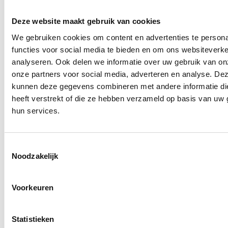
kunststof kozijnen en Keralit
gevelbekleding
Deze website maakt gebruik van cookies
In deze woning hebben we de
We gebruiken cookies om content en advertenties te persona
bovenverdieping volledig vernieuwd met
functies voor social media te bieden en om ons websiteverke
kunststof kozijnen met installatie en Keralit
analyseren. Ook delen we informatie over uw gebruik van on
kunststof gevelbekleding. De bewoners wilden
onze partners voor social media, adverteren en analyse. De
kunnen deze gegevens combineren met andere informatie di
hun huis een frisse, moderne uitstraling geven
heeft verstrekt of die ze hebben verzameld op basis van uw 
en tegelijk investeren in duurzaamheid en
hun services.
wooncomfort. Een moderne uitstraling met
duurzame materialen De oude houten
kozijnen en gevelbekleding waren aan
Toestemmingsselectie
vervanging
Noodzakelijk
Voorkeuren
Statistieken