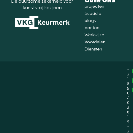
OVER ONS
De duurzame zekerheid voor
projecten
kunststof kozijnen
Subsidie
blogs
contact
Werkwijze
Voordelen
Diensten
+
3
1
8
5
0
6
0
3
8
1
9
+
3