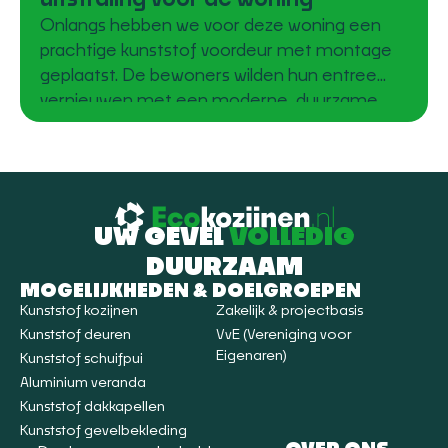
Onlangs hebben we voor deze woning een
prachtige kunststof voordeur met montage
geplaatst. De bewoners wilden hun entree
vernieuwen met een moderne, duurzame
oplossing. Met deze nieuwe deur heeft de
woning een frisse, eigentijdse uitstraling
gekregen die perfect past bij de rest van het
huis. Duurzaamheid en comfort in één
UW GEVEL
VOLLEDIG
DUURZAAM
MOGELIJKHEDEN & DOELGROEPEN
Kunststof kozijnen
Zakelijk & projectbasis
Kunststof deuren
VvE (Vereniging voor
Eigenaren)
Kunststof schuifpui
Aluminium veranda
Kunststof dakkapellen
Kunststof gevelbekleding