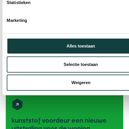
Statistieken
kunststof gevelbekleding. De bewoners wilden
hun huis een frisse, moderne uitstraling geven
en tegelijk investeren in duurzaamheid en
Marketing
wooncomfort. Een moderne uitstraling met
duurzame materialen De oude houten
kozijnen en gevelbekleding waren aan
Alles toestaan
vervanging
Selectie toestaan
Weigeren
kunststof voordeur een nieuwe
uitstraling voor de woning