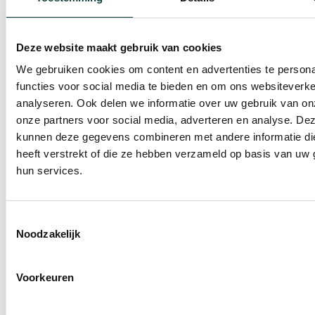
onderhoudsarm is geworden. Van verouderd
naar energiezuinig De bewoners wilden
Deze website maakt gebruik van cookies
We gebruiken cookies om content en advertenties te persona
functies voor social media te bieden en om ons websiteverke
analyseren. Ook delen we informatie over uw gebruik van on
onze partners voor social media, adverteren en analyse. De
kunnen deze gegevens combineren met andere informatie di
heeft verstrekt of die ze hebben verzameld op basis van uw 
hun services.
Toestemmingsselectie
kunststof kozijnen en Keralit
Noodzakelijk
gevelbekleding
In deze woning hebben we de
Voorkeuren
bovenverdieping volledig vernieuwd met
kunststof kozijnen met installatie en Keralit