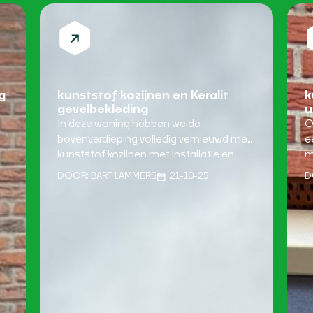
g
kunststof kozijnen en Keralit
k
gevelbekleding
u
In deze woning hebben we de
O
bovenverdieping volledig vernieuwd met
e
kunststof kozijnen met installatie en
m
Keralit kunststof gevelbekleding. De
h
DOOR:
BART LAMMERS
21-10-25
D
bewoners wilden hun huis een frisse,
m
moderne uitstraling geven en tegelijk
d
investeren in duurzaamheid en
f
wooncomfort. Een moderne uitstraling
d
met duurzame materialen De oude
D
houten kozijnen en gevelbekleding waren
D
aan vervanging toe. Ze vroegen veel
onderhoud […]