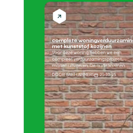
complete woningverduurzamin
met kunststof kozijnen
Voor deze woning hebben we een
compleet verduurzamingsproject
mogen uitvoeren. De oude kozijnen
waren verouderd en lieten veel warmte
DOOR:
BART LAMMERS
21-10-25
ontsnappen. Nu is de woning voorzien
van moderne kunststof kozijnen met
installatie en HR++ glas, waardoor het
huis energiezuiniger, comfortabeler en
onderhoudsarm is geworden. Van
verouderd naar energiezuinig De
bewoners wilden hun woning
toekomstbestendig maken en […]