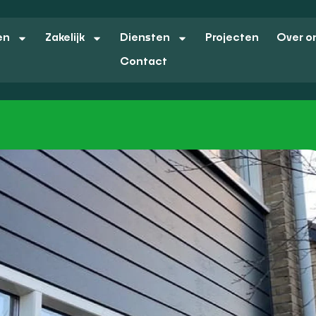
en
Zakelijk
Diensten
Projecten
Over o
Contact