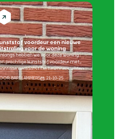
unststof voordeur een nieuwe
itstraling voor de woning
nlangs hebben we voor deze woning
en prachtige kunststof voordeur met
ontage geplaatst. De bewoners wilden
un entree vernieuwen met een
OOR:
BART LAMMERS
21-10-25
oderne, duurzame oplossing. Met
eze nieuwe deur heeft de woning een
risse, eigentijdse uitstraling gekregen
ie perfect past bij de rest van het huis.
uurzaamheid en comfort in één keuze
e keuze voor een […]