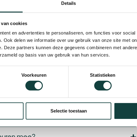
Details
 van cookies
ent en advertenties te personaliseren, om functies voor social
. Ook delen we informatie over uw gebruik van onze site met on
of renovatie
e. Deze partners kunnen deze gegevens combineren met andere i
erzameld op basis van uw gebruik van hun services.
ie precies in?
Voorkeuren
Statistieken
n of aluminium onderdelen vervangen door duurzame
rgt voor minder onderhoud, betere isolatie en een modernere
Selectie toestaan
n opzichte van hout?
deuren mee?