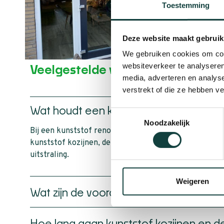
Toestemming
Deze website maakt gebruik
We gebruiken cookies om cont
websiteverkeer te analyseren
Veelgestelde vragen over kunstst
media, adverteren en analys
verstrekt of die ze hebben v
Wat houdt een kunststof woningrenovat
Toestemmingsselectie
Noodzakelijk
Bij een kunststof renovatie worden bestaande houte
kunststof kozijnen, deuren of gevelbekleding. Dit zo
uitstraling.
Weigeren
Wat zijn de voordelen van kunststof te
Hoe lang gaan kunststof kozijnen en 