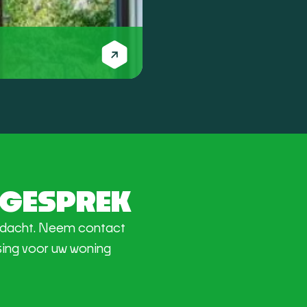
Kozijn en deursystemen
Kunststof deuren
ESGESPREK
andacht. Neem contact
sing voor uw woning